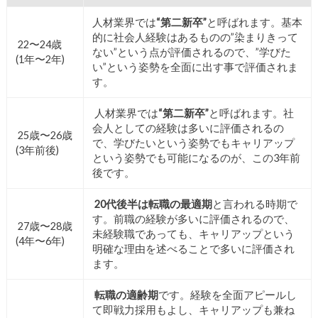
人材業界では
“第二新卒”
と呼ばれます。基本
的に社会人経験はあるものの”染まりきって
22〜24歳
ない”という点が評価されるので、”学びた
(1年〜2年)
い”という姿勢を全面に出す事で評価されま
す。
人材業界では
“第二新卒”
と呼ばれます。社
会人としての経験は多いに評価されるの
25歳〜26歳
で、学びたいという姿勢でもキャリアップ
(3年前後)
という姿勢でも可能になるのが、この3年前
後です。
20代後半は転職の最適期
と言われる時期で
す。前職の経験が多いに評価されるので、
27歳〜28歳
未経験職であっても、キャリアップという
(4年〜6年)
明確な理由を述べることで多いに評価され
ます。
転職の適齢期
です。経験を全面アピールし
て即戦力採用もよし、キャリアップも兼ね