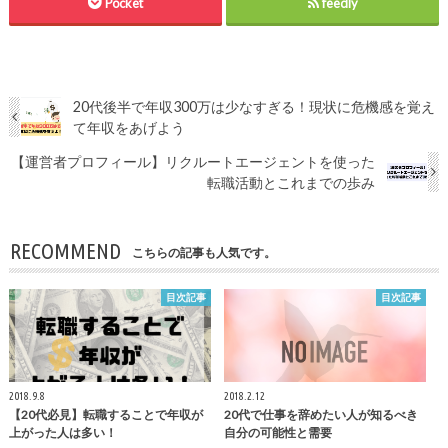
Pocket
feedly
20代後半で年収300万は少なすぎる！現状に危機感を覚え
て年収をあげよう
【運営者プロフィール】リクルートエージェントを使った
転職活動とこれまでの歩み
RECOMMEND
こちらの記事も人気です。
目次記事
目次記事
2018.9.8
2018.2.12
【20代必見】転職することで年収が
20代で仕事を辞めたい人が知るべき
上がった人は多い！
自分の可能性と需要