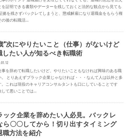
とを証明できる書類やデーターを残しておくと法的な観点から見ても
 証拠を残さずバックレてしまうと、懲戒解雇になり退職金をもらう権
その後の転職活…
6歳”次にやりたいこと（仕事）がないけど
職したい人が知るべき転職術
.01.12
仕事を辞めて転職したいけど、やりたいこともなければ興味のある職
い。 とりあえずブラック企業じゃなければ・・・なんて人は以外と多
す。これは現役のキャリアコンサルタントも口にしていることです
決して悪いことでは…
ラック企業を辞めたい人必見。バックレ
なら〇〇してから！切り出すタイミング
退職方法を紹介