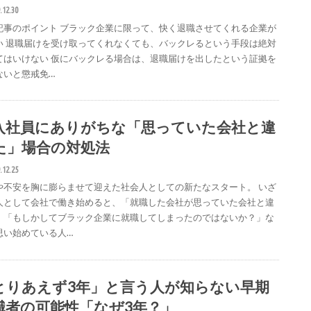
.12.30
記事のポイント ブラック企業に限って、快く退職させてくれる企業が
い 退職届けを受け取ってくれなくても、バックレるという手段は絶対
てはいけない 仮にバックレる場合は、退職届けを出したという証拠を
ないと懲戒免…
入社員にありがちな「思っていた会社と違
た」場合の対処法
.12.25
や不安を胸に膨らませて迎えた社会人としての新たなスタート。 いざ
人として会社で働き始めると、「就職した会社が思っていた会社と違
」「もしかしてブラック企業に就職してしまったのではないか？」な
思い始めている人…
とりあえず3年」と言う人が知らない早期
職者の可能性「なぜ3年？」