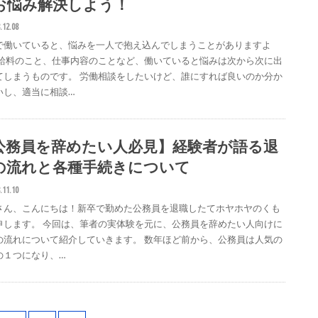
お悩み解決しよう！
.12.08
で働いていると、悩みを一人で抱え込んでしまうことがありますよ
 給料のこと、仕事内容のことなど、働いていると悩みは次から次に出
てしまうものです。 労働相談をしたいけど、誰にすれば良いのか分か
いし、適当に相談…
公務員を辞めたい人必見】経験者が語る退
の流れと各種手続きについて
.11.10
さん、こんにちは！新卒で勤めた公務員を退職したてホヤホヤのくも
申します。 今回は、筆者の実体験を元に、公務員を辞めたい人向けに
の流れについて紹介していきます。 数年ほど前から、公務員は人気の
の１つになり、…