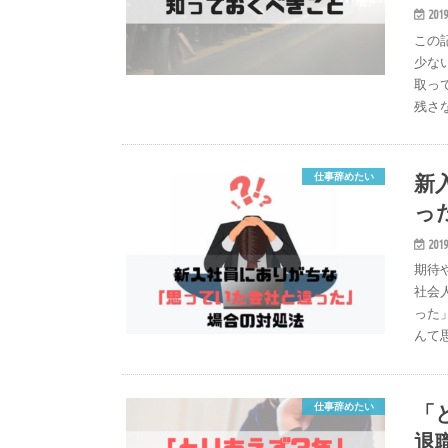
2019
この
少な
取っ
残さ
新
仕事辞めたい
っ
2019
期待
社会
った
んて
「
仕事辞めたい
退