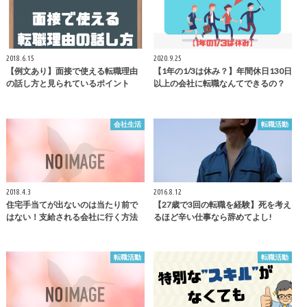
2018.6.15
2020.9.25
【例文あり】面接で使える転職理由
【1年の1/3は休み？】年間休日130日
の話し方と見られているポイント
以上の会社に転職なんてできるの？
会社生活
転職活動
2018.4.3
2016.8.12
住宅手当てが出ないのは当たり前で
【27歳で3回の転職を経験】死を考え
はない！支給される会社に行く方法
るほど辛い仕事なら辞めてよし!
転職活動
転職活動