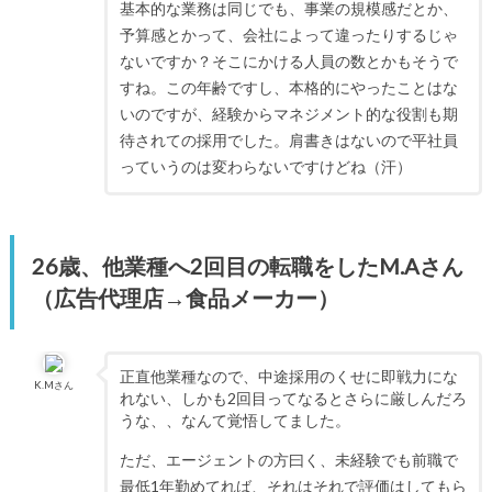
基本的な業務は同じでも、事業の規模感だとか、
予算感とかって、会社によって違ったりするじゃ
ないですか？そこにかける人員の数とかもそうで
すね。この年齢ですし、本格的にやったことはな
いのですが、経験からマネジメント的な役割も期
待されての採用でした。肩書きはないので平社員
っていうのは変わらないですけどね（汗）
26歳、他業種へ2回目の転職をしたM.Aさん
（広告代理店→食品メーカー）
正直他業種なので、中途採用のくせに即戦力にな
K.Mさん
れない、しかも2回目ってなるとさらに厳しんだろ
うな、、なんて覚悟してました。
ただ、エージェントの方曰く、未経験でも前職で
最低1年勤めてれば、それはそれで評価はしてもら