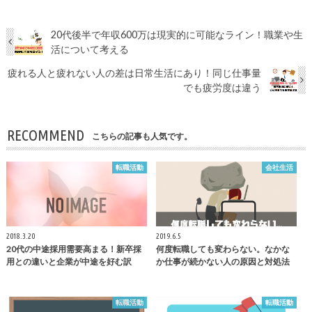
20代後半で年収600万は現実的に可能なライン！職業や生
活について考える
疲れる人と疲れない人の差は日常生活にあり！同じ仕事量
でも疲労度は違う
RECOMMEND
こちらの記事も人気です。
転職活動
会社生活
2018.3.20
2019.6.5
20代の中途採用需要高まる！新卒採
何度転職しても変わらない。なかな
用との違いと企業が中途を好む訳
か仕事が続かない人の原因と対処法
転職活動
転職活動