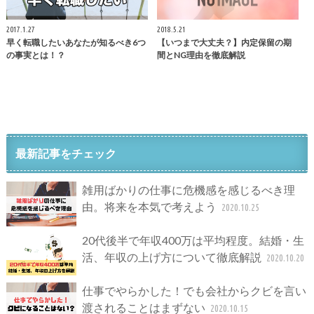
2017.1.27
2018.5.21
早く転職したいあなたが知るべき6つ
【いつまで大丈夫？】内定保留の期
の事実とは！？
間とNG理由を徹底解説
最新記事をチェック
雑用ばかりの仕事に危機感を感じるべき理
由。将来を本気で考えよう
2020.10.25
20代後半で年収400万は平均程度。結婚・生
活、年収の上げ方について徹底解説
2020.10.20
仕事でやらかした！でも会社からクビを言い
渡されることはまずない
2020.10.15