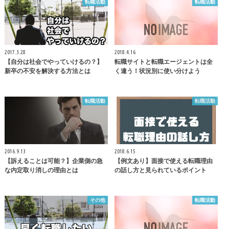
転職活動
転職活動
2017.3.28
2018.4.16
【自分は社会でやっていけるの？】
転職サイトと転職エージェントは全
新卒の不安を解決する方法とは
く違う！状況別に使い分けよう
転職活動
転職活動
2016.9.13
2018.6.15
【訴えることは可能？】企業側の急
【例文あり】面接で使える転職理由
な内定取り消しの理由とは
の話し方と見られているポイント
その他
転職活動