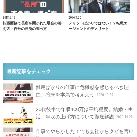
2018.6.15
2016.8.30
転職面接で長所を聞かれた場合の答
メリットばかりではない！？転職エ
え方・自分の長所の調べ方
ージェントのデメリット
最新記事をチェック
雑用ばかりの仕事に危機感を感じるべき理
由。将来を本気で考えよう
2020.10.25
20代後半で年収400万は平均程度。結婚・生
活、年収の上げ方について徹底解説
2020.10.20
仕事でやらかした！でも会社からクビを言い