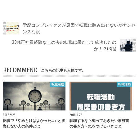
学歴コンプレックスが原因で転職に踏み出せないがナンセ
ンスな訳
33歳正社員経験なしの夫の転職は果たして成功したの
か！？(3話)
RECOMMEND
こちらの記事も人気です。
転職活動
転職活動
2016.9.28
2018.4.22
転職で『やめとけばよかった…』と後
転職するなら知っておきたい履歴書
悔しない人の条件とは
の書き方・気をつけるべきこと