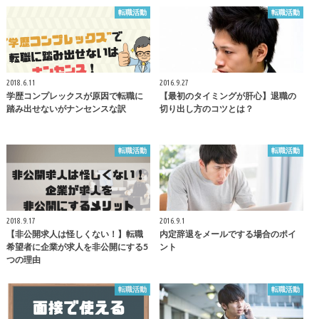
転職活動
転職活動
2018.6.11
2016.9.27
学歴コンプレックスが原因で転職に
【最初のタイミングが肝心】退職の
踏み出せないがナンセンスな訳
切り出し方のコツとは？
転職活動
転職活動
2018.9.17
2016.9.1
【非公開求人は怪しくない！】転職
内定辞退をメールでする場合のポイ
希望者に企業が求人を非公開にする5
ント
つの理由
転職活動
転職活動