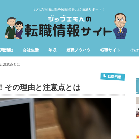
20代の転職活動を経験談を元に徹底サポート！
転職活動
会社生活
年収
退職ノウハウ
転職サイト
その
第二新卒
女性の転職
仕事辞めたい
用語
期間
と注意点とは
転職活動
！その理由と注意点とは