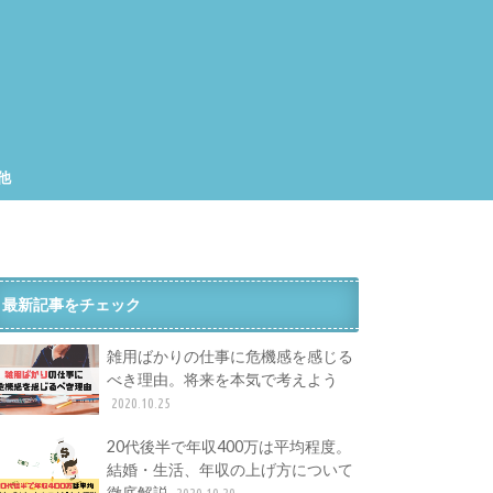
他
集
工
最新記事をチェック
雑用ばかりの仕事に危機感を感じる
べき理由。将来を本気で考えよう
2020.10.25
20代後半で年収400万は平均程度。
結婚・生活、年収の上げ方について
徹底解説
2020.10.20