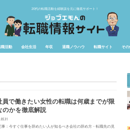
20代の転職活動を経験談を元に徹底サポート！
転職活動
会社生活
年収
退職ノウハウ
転職サイト
その
第二新卒
女性の転職
仕事辞めたい
用語
期間
社員で働きたい女性の転職は何歳までが限
なのかを徹底解説
.05.31
記事：今すぐ仕事を辞めたい人が知るべき会社の辞め方・転職先の見