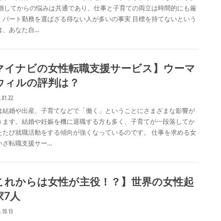
結婚してからの悩みは共通であり、仕事と子育ての両立は時間的にも厳
、パート勤務を選ばざる得ない人が多いの事実 目標を持てないという
は、あなた自…
マイナビの女性転職支援サービス】ウーマ
ウィルの評判は？
.01.22
は結婚や出産、子育てなどで「働く」ということにさまざまな影響が
きます。結婚や妊娠を機に退職する方も多く、子育てが一段落してか
たたび就職活動をする傾向が強くなっているのです。 仕事を求める女
いざ転職支援サー…
これからは女性が主役！？】世界の女性起
家7人
.10.13