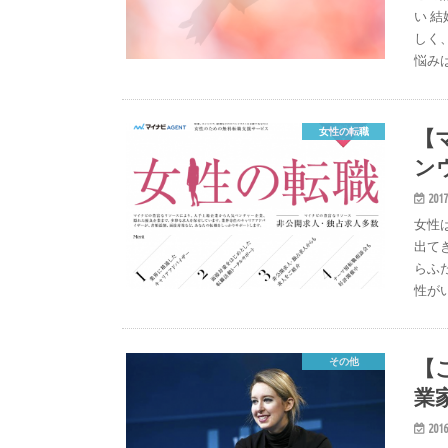
い 
しく
悩み
【
女性の転職
ン
2017
女性
出て
らふ
性が
【
その他
業
2016