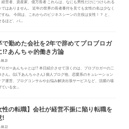
、経営者、資産家、億万長者 これらは、なにも男性だけにつけられる
きではありません。 近年の世界の長者番付を見ても女性の名は少なく
ですね。 今回は、これからのビジネスシーンの主役は女性！？ と、
せるほど、パ…
卒で勤めた会社を2年で辞めてプロブロガ
に!? あんちゃ的働き方論
.08.23
ブロガーあんちゃとは!? 本日紹介させて頂くのは、プロブロガーの二
奈さん。(以下あんちゃさん) 個人ブログ他、恋愛系のキュレーション
ィア運営、ブログコンサルやお悩み解決出張サービスなど、活躍の場
げている女…
女性の転職】会社が経営不振に陥り転職を
!
.08.22