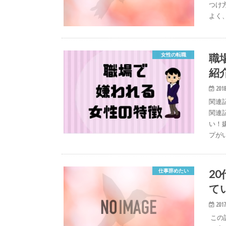
つけ
よく
職
女性の転職
紹
2018
関連
関連
い！
プが
2
仕事辞めたい
て
2017
この