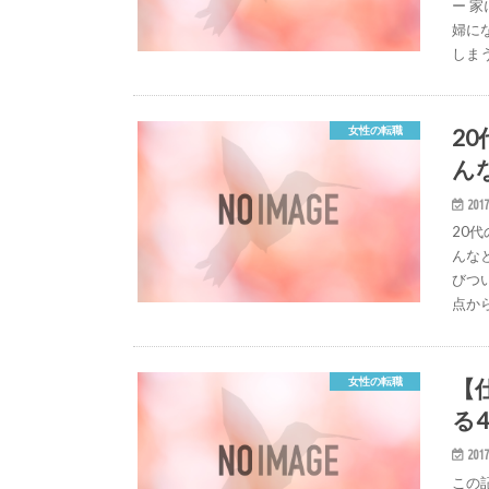
ー 
婦に
しま
2
女性の転職
ん
2017
20
んな
びつ
点か
【
女性の転職
る
2017
この