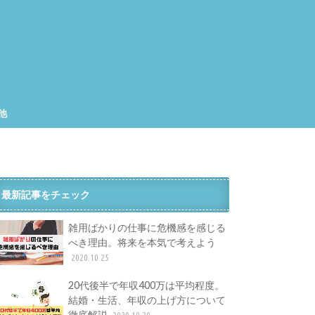
他
集
工
最新記事をチェック
雑用ばかりの仕事に危機感を感じる
べき理由。将来を本気で考えよう
2020.10.25
20代後半で年収400万は平均程度。
結婚・生活、年収の上げ方について
徹底解説
2020.10.20