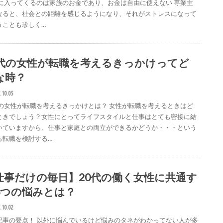
家に入ってくるのは家族のお金であり、お金は自由に使えない 専業主
なると、社会との距離を感じるようになり、それがストレスになって
うことも珍しく…
0代の女性が転職を考えるきっかけってど
な時？
.10.05
代の女性が転職を考えるきっかけとは？ 女性が転職を考えるときはど
ときでしょう？女性にとってライフスタイルと仕事はとても密接に結
いていますから、仕事と家庭との両立ができるかどうか・・・という
ら転職を検討する…
仕事だけの毎日】20代の働く女性に共通す
4つの悩みとは？
.10.02
記事の要点！ 以外に悩んでいるけど悩みのタネがわかってない人が多