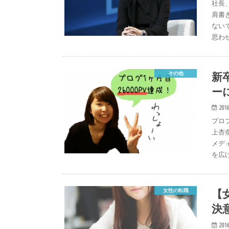
社長
肩書
ない
思わ
新
その他
ー
2016
プロ
上杏
メデ
を広
【
女性の転職
決意
2016