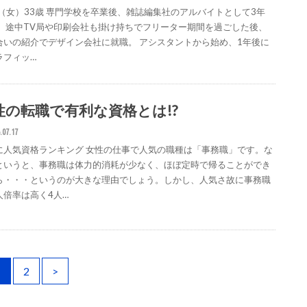
J （女）33歳 専門学校を卒業後、雑誌編集社のアルバイトとして3年
。 途中TV局や印刷会社も掛け持ちでフリーター期間を過ごした後、
合いの紹介でデザイン会社に就職。 アシスタントから始め、1年後に
ラフィッ…
性の転職で有利な資格とは!?
.07.17
に人気資格ランキング 女性の仕事で人気の職種は「事務職」です。な
というと、事務職は体力的消耗が少なく、ほぼ定時で帰ることができ
ら・・・というのが大きな理由でしょう。しかし、人気さ故に事務職
人倍率は高く4人…
1
2
>