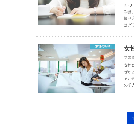
K・
勤務
知り
はグ
女
女性の転職
2016
女性
ぜか
るか
の求