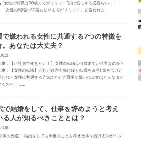
方 “女性の転職は30歳までがリミット”説は気にする必要ない！！！
、「女性の転職は30歳あたりまでがリミット」と言われま…
場で嫌われる女性に共通する7つの特徴を
介。あなたは大丈夫？
.05.23
記事：【正社員で働きたい！】女性の転職は何歳までが限界なのか？
記事：【女性の転職】会社が経営不振に陥り転職を決意! 気をつけた
嫌われる女性に共通する7つのタイプ 職場で嫌われる女はどんなタイ
いるのでしょ…
0代で結婚をして、仕事を辞めようと考え
いる人が知るべきこととは？
.10.05
記事の要点！ 結婚をしても今後のことを考え仕事を続けるのがベタ