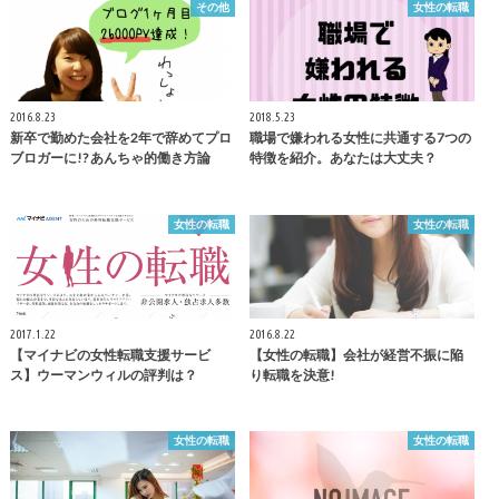
その他
女性の転職
2016.8.23
2018.5.23
新卒で勤めた会社を2年で辞めてプロ
職場で嫌われる女性に共通する7つの
ブロガーに!? あんちゃ的働き方論
特徴を紹介。あなたは大丈夫？
女性の転職
女性の転職
2017.1.22
2016.8.22
【マイナビの女性転職支援サービ
【女性の転職】会社が経営不振に陥
ス】ウーマンウィルの評判は？
り転職を決意!
女性の転職
女性の転職