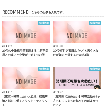
RECOMMEND
こちらの記事も人気です。
転職活動
転職活動
2018.3.20
2018.5.28
20代の中途採用需要高まる！新卒採
20代後半で"転職したい"と思うあな
用との違いと企業が中途を好む訳
たが知ると得する3つの知識
転職活動
転職活動
2018.4.17
2017.8.22
【東京へ転職したい人必見】転職事
【短期間で決めたい】転職活動を8ヶ
情と都心で働くメリット・デメリッ
月もしてしまった私がすればよかっ
ト
たこと