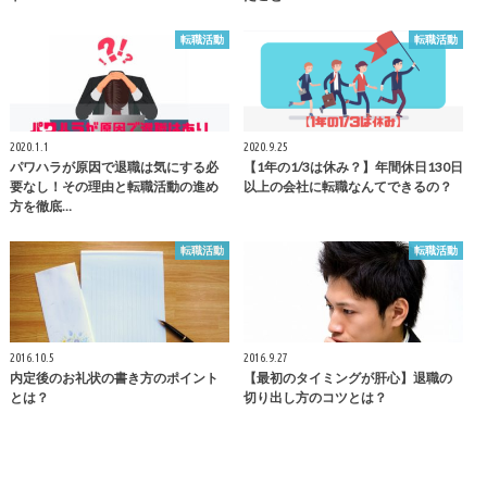
転職活動
転職活動
2020.1.1
2020.9.25
パワハラが原因で退職は気にする必
【1年の1/3は休み？】年間休日130日
要なし！その理由と転職活動の進め
以上の会社に転職なんてできるの？
方を徹底…
転職活動
転職活動
2016.10.5
2016.9.27
内定後のお礼状の書き方のポイント
【最初のタイミングが肝心】退職の
とは？
切り出し方のコツとは？