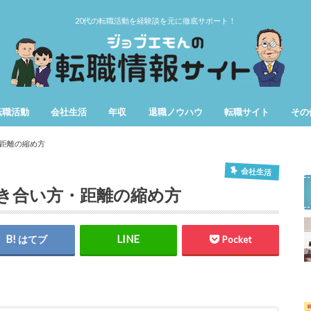
20代の転職活動を経験談を元に徹底サポート！
転職活動
会社生活
年収
退職ノウハウ
転職サイト
その
第二新卒
女性の転職
仕事辞めたい
用語
期間
距離の縮め方
会社生活
き合い方・距離の縮め方
はてブ
Pocket