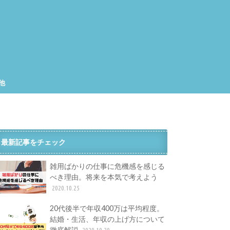
他
集
工
最新記事をチェック
雑用ばかりの仕事に危機感を感じる
べき理由。将来を本気で考えよう
2020.10.25
20代後半で年収400万は平均程度。
結婚・生活、年収の上げ方について
徹底解説
2020.10.20