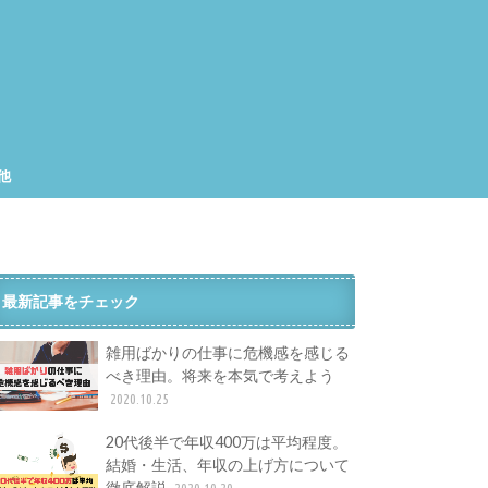
他
集
工
最新記事をチェック
雑用ばかりの仕事に危機感を感じる
べき理由。将来を本気で考えよう
2020.10.25
20代後半で年収400万は平均程度。
結婚・生活、年収の上げ方について
徹底解説
2020.10.20