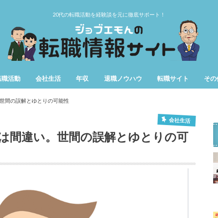
20代の転職活動を経験談を元に徹底サポート！
転職活動
会社生活
年収
退職ノウハウ
転職サイト
その
第二新卒
女性の転職
仕事辞めたい
用語
期間
世間の誤解とゆとりの可能性
会社生活
は間違い。世間の誤解とゆとりの可