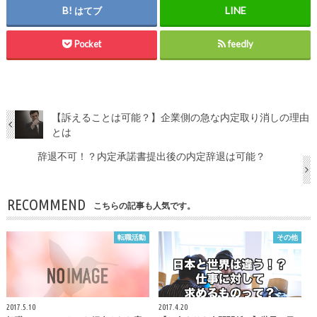
はてブ
Pocket
feedly
【訴えることは可能？】企業側の急な内定取り消しの理由
とは
辞退不可！？内定承諾書提出後の内定辞退は可能？
RECOMMEND
こちらの記事も人気です。
転職活動
その他
2017.5.10
2017.4.20