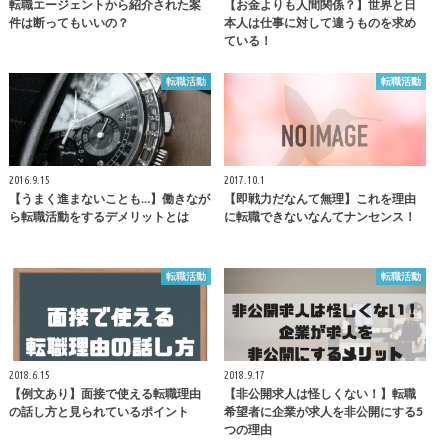
転職エージェントから紹介された案
【お金よりも人間関係？】世界と日
件は断ってもいいの？
本人は仕事に対して違うものを求め
ている！
転職活動
転職活動
2016.9.15
2017.10.1
【うまく進まないことも…】働きなが
【即戦力だなんて無理】これを理由
ら転職活動をするデメリットとは
に転職できないなんてナンセンス！
転職活動
転職活動
2018.6.15
2018.9.17
【例文あり】面接で使える転職理由
【非公開求人は怪しくない！】転職
の話し方と見られているポイント
希望者に企業が求人を非公開にする5
つの理由