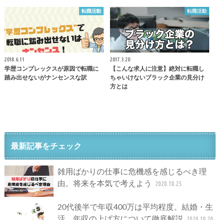
転職活動
転職活動
2018.6.11
2017.3.20
学歴コンプレックスが原因で転職に
【こんな求人に注意】絶対に転職し
踏み出せないがナンセンスな訳
ちゃいけないブラック企業の見分け
方とは
最新記事をチェック
雑用ばかりの仕事に危機感を感じるべき理
由。将来を本気で考えよう
2020.10.25
20代後半で年収400万は平均程度。結婚・生
活、年収の上げ方について徹底解説
2020.10.20