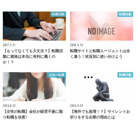
転職活動
転職活動
2017.5.11
2018.4.16
【もってなくても大丈夫？】転職活
転職サイトと転職エージェントは全
動に資格は本当に有利に働くの
く違う！状況別に使い分けよう
か！？
女性の転職
転職活動
2016.8.22
2016.9.29
【女性の転職】会社が経営不振に陥
【海外でも急増！？】サイレントお
り転職を決意!
祈りをする企業の理由とは