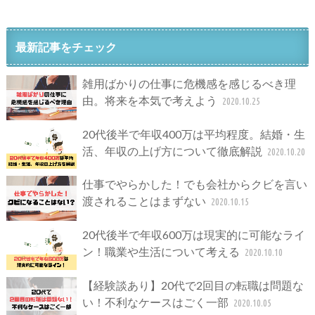
最新記事をチェック
雑用ばかりの仕事に危機感を感じるべき理
由。将来を本気で考えよう
2020.10.25
20代後半で年収400万は平均程度。結婚・生
活、年収の上げ方について徹底解説
2020.10.20
仕事でやらかした！でも会社からクビを言い
渡されることはまずない
2020.10.15
20代後半で年収600万は現実的に可能なライ
ン！職業や生活について考える
2020.10.10
【経験談あり】20代で2回目の転職は問題な
い！不利なケースはごく一部
2020.10.05