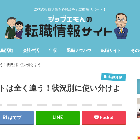
20代の転職活動を経験談を元に徹底サポート！
転職活動
会社生活
年収
退職ノウハウ
転職サイト
その
第二新卒
女性の転職
仕事辞めたい
用語
期間
う！状況別に使い分けよう
転職活動
トは全く違う！状況別に使い分けよ
はてブ
Pocket