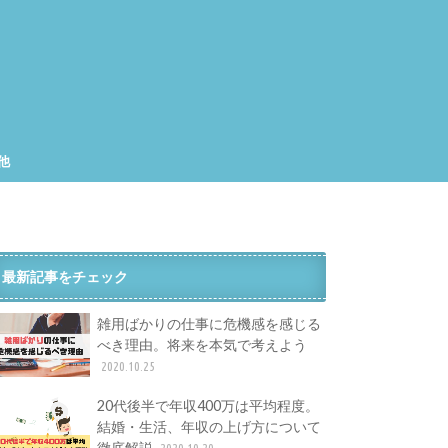
他
集
工
最新記事をチェック
雑用ばかりの仕事に危機感を感じる
べき理由。将来を本気で考えよう
2020.10.25
20代後半で年収400万は平均程度。
結婚・生活、年収の上げ方について
徹底解説
2020.10.20