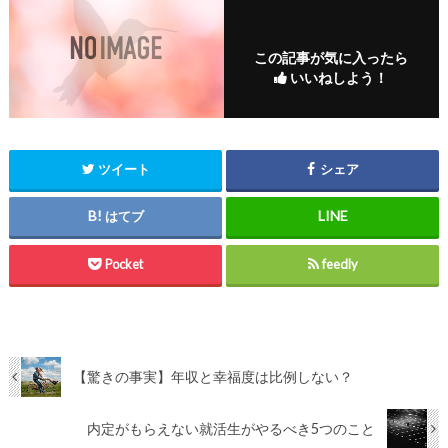
この記事が気に入ったら
いいねしよう！
ツイート
シェア
はてブ
Pocket
feedly
【驚きの事実】年収と幸福度は比例しない？
内定がもらえない就活生がやるべき5つのこと