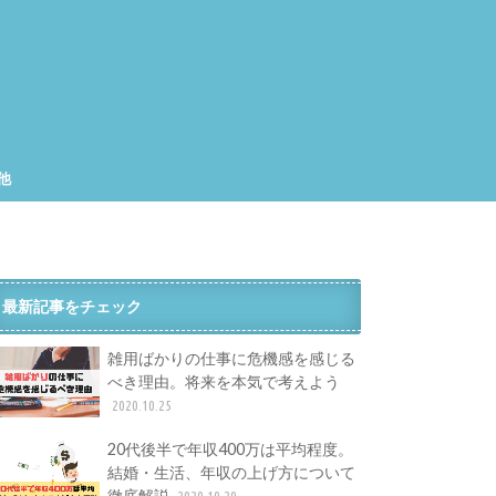
他
集
工
最新記事をチェック
雑用ばかりの仕事に危機感を感じる
べき理由。将来を本気で考えよう
2020.10.25
20代後半で年収400万は平均程度。
結婚・生活、年収の上げ方について
徹底解説
2020.10.20