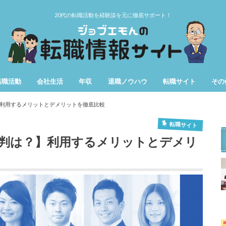
20代の転職活動を経験談を元に徹底サポート！
転職活動
会社生活
年収
退職ノウハウ
転職サイト
その
第二新卒
女性の転職
仕事辞めたい
用語
期間
利用するメリットとデメリットを徹底比較
転職サイト
判は？】利用するメリットとデメリ