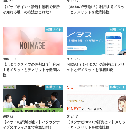
2017.2.3
2018.10.25
【グッドポイント診断】無料で長所
【dodaの評判は？】利用するメリッ
が知れる唯一の方法はこれだ！
トとデメリットを徹底比較
転職サイト
転職サイト
2016.11.19
2018.10.30
【ハタラクティブの評判は？】利用
MIIDAS（ミイダス）の評判は？メリ
するメリットとデメリットを徹底比
ットとデメリットを徹底比較
較
転職サイト
転職サイト
2019.9.9
2017.1.31
【ネットの評判は噓？】ハタラクテ
【リクナビNEXTの評判は？】メリッ
ィブのオフィスまで突撃訪問！
トとデメリットを徹底比較