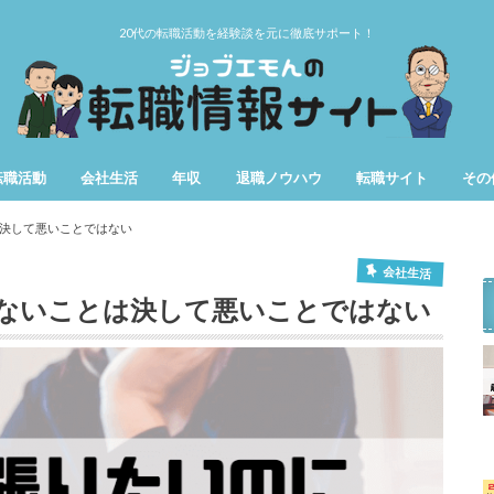
20代の転職活動を経験談を元に徹底サポート！
転職活動
会社生活
年収
退職ノウハウ
転職サイト
その
第二新卒
女性の転職
仕事辞めたい
用語
期間
決して悪いことではない
会社生活
ないことは決して悪いことではない