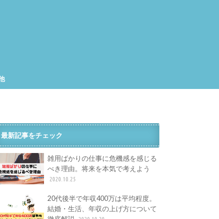
他
集
工
最新記事をチェック
雑用ばかりの仕事に危機感を感じる
べき理由。将来を本気で考えよう
2020.10.25
20代後半で年収400万は平均程度。
結婚・生活、年収の上げ方について
徹底解説
2020.10.20