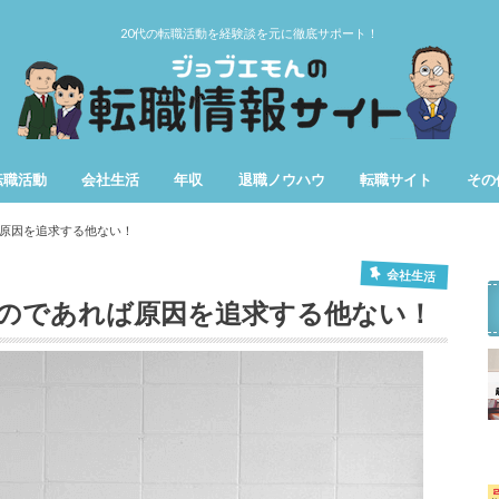
20代の転職活動を経験談を元に徹底サポート！
転職活動
会社生活
年収
退職ノウハウ
転職サイト
その
第二新卒
女性の転職
仕事辞めたい
用語
期間
原因を追求する他ない！
会社生活
のであれば原因を追求する他ない！