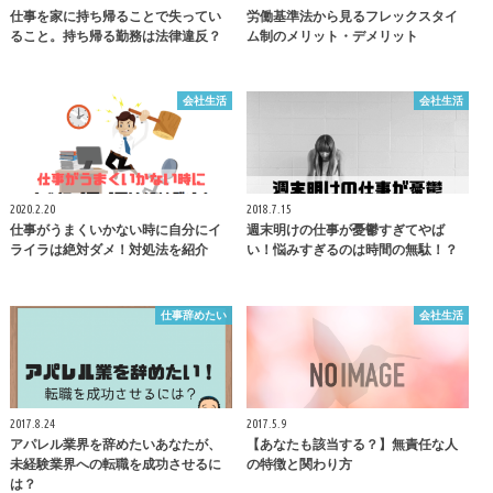
仕事を家に持ち帰ることで失ってい
労働基準法から見るフレックスタイ
ること。持ち帰る勤務は法律違反？
ム制のメリット・デメリット
会社生活
会社生活
2020.2.20
2018.7.15
仕事がうまくいかない時に自分にイ
週末明けの仕事が憂鬱すぎてやば
ライラは絶対ダメ！対処法を紹介
い！悩みすぎるのは時間の無駄！？
仕事辞めたい
会社生活
2017.8.24
2017.5.9
アパレル業界を辞めたいあなたが、
【あなたも該当する？】無責任な人
未経験業界への転職を成功させるに
の特徴と関わり方
は？