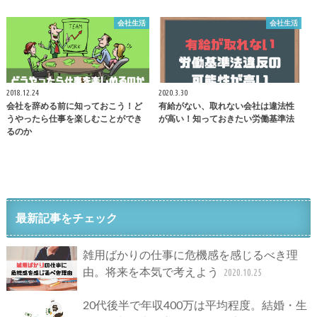
会社生活
会社生活
2018.12.24
2020.3.30
会社を辞める前に知っておこう！ど
有給がない、取れない会社は違法性
うやったら仕事を楽しむことができ
が高い！知っておきたい労働基準法
るのか
最新記事をチェック
雑用ばかりの仕事に危機感を感じるべき理
由。将来を本気で考えよう
2020.10.25
20代後半で年収400万は平均程度。結婚・生