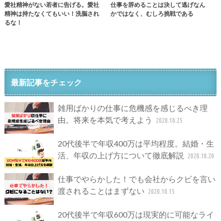
愛社精神がない若者に告げる。愛社
仕事を辞めることは決して逃げなん
精神は持たなくてもいい！洗脳され
かではなく、むしろ挑戦である
るな！
最新記事をチェック
雑用ばかりの仕事に危機感を感じるべき理
由。将来を本気で考えよう
2020.10.25
20代後半で年収400万は平均程度。結婚・生
活、年収の上げ方について徹底解説
2020.10.20
仕事でやらかした！でも会社からクビを言い
渡されることはまずない
2020.10.15
20代後半で年収600万は現実的に可能なライ