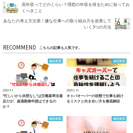
高年収ってどのくらい？理想の年収を得るために知ってお
くべきこと
あなたの考え方次第！嫌な仕事への取り組み方を改善して
いく3つの方法
RECOMMEND
こちらの記事も人気です。
会社生活
会社生活
2020.9.1
2020.5.15
"忙しいから休憩なし"は労働基準法違
キャパオーバーの状態で仕事を続け
反だが、超過勤務申請はできるの
るリスクと向き合い方を徹底解説
か？
会社生活
会社生活