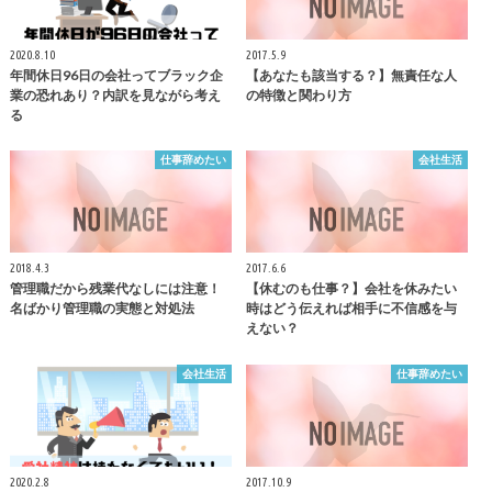
2020.8.10
2017.5.9
年間休日96日の会社ってブラック企
【あなたも該当する？】無責任な人
業の恐れあり？内訳を見ながら考え
の特徴と関わり方
る
仕事辞めたい
会社生活
2018.4.3
2017.6.6
管理職だから残業代なしには注意！
【休むのも仕事？】会社を休みたい
名ばかり管理職の実態と対処法
時はどう伝えれば相手に不信感を与
えない？
会社生活
仕事辞めたい
2020.2.8
2017.10.9