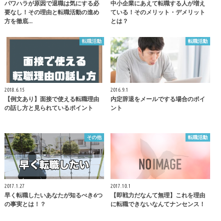
パワハラが原因で退職は気にする必
中小企業にあえて転職する人が増え
要なし！その理由と転職活動の進め
ている！そのメリット・デメリット
方を徹底…
とは？
転職活動
転職活動
2018.6.15
2016.9.1
【例文あり】面接で使える転職理由
内定辞退をメールでする場合のポイ
の話し方と見られているポイント
ント
その他
転職活動
2017.1.27
2017.10.1
早く転職したいあなたが知るべき6つ
【即戦力だなんて無理】これを理由
の事実とは！？
に転職できないなんてナンセンス！