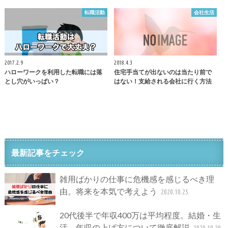
転職活動
会社生活
2017.2.9
2018.4.3
ハローワークを利用した転職には落
住宅手当てが出ないのは当たり前で
とし穴がいっぱい？
はない！支給される会社に行く方法
最新記事をチェック
雑用ばかりの仕事に危機感を感じるべき理
由。将来を本気で考えよう
2020.10.25
20代後半で年収400万は平均程度。結婚・生
活、年収の上げ方について徹底解説