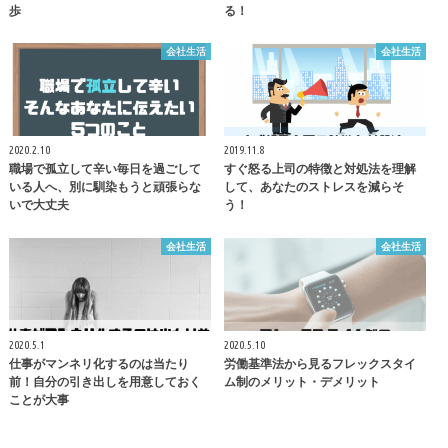
歩
る！
会社生活
会社生活
2020.2.10
2019.11.8
職場で孤立して辛い毎日を過ごして
すぐ怒る上司の特徴と対処法を理解
いる人へ、別に馴染もうと頑張らな
して、あなたのストレスを減らそ
いで大丈夫
う！
会社生活
会社生活
2020.5.1
2020.5.10
仕事がマンネリ化するのは当たり
労働基準法から見るフレックスタイ
前！自分の引き出しを用意しておく
ム制のメリット・デメリット
ことが大事