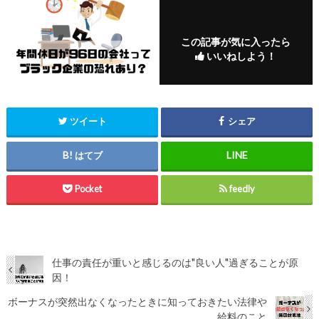
この記事が気に入ったら
いいねしよう！
ツイート
シェア
はてブ
Pocket
feedly
仕事の責任が重いと感じるのは"良い人"過ぎることが原
因！
ボーナスが突然出なくなったときに知っておきたい法律や
給料のこと