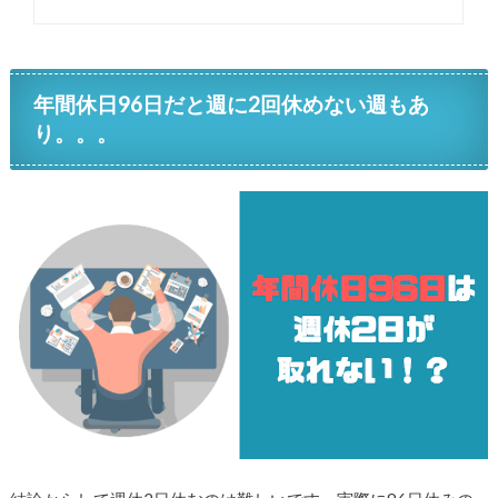
年間休日96日だと週に2回休めない週もあ
り。。。