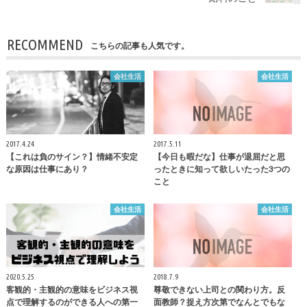
RECOMMEND
こちらの記事も人気です。
会社生活
会社生活
2017.4.24
2017.5.11
【これは負のサイン？】情緒不安定
【今日も暇だな】仕事が退屈だと思
な原因は仕事にあり？
ったときに知って欲しいたった3つの
こと
会社生活
会社生活
2020.5.25
2018.7.9
客観的・主観的の意味をビジネス視
尊敬できない上司との関わり方。反
点で理解するのができる人への第一
面教師？捉え方次第でなんとでもな