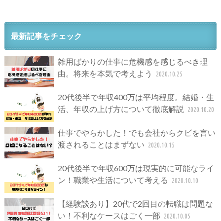
最新記事をチェック
雑用ばかりの仕事に危機感を感じるべき理
由。将来を本気で考えよう
2020.10.25
20代後半で年収400万は平均程度。結婚・生
活、年収の上げ方について徹底解説
2020.10.20
仕事でやらかした！でも会社からクビを言い
渡されることはまずない
2020.10.15
20代後半で年収600万は現実的に可能なライ
ン！職業や生活について考える
2020.10.10
【経験談あり】20代で2回目の転職は問題な
い！不利なケースはごく一部
2020.10.05