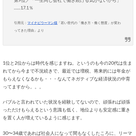
第9位／「一生同じ会社で働き続ける気がないから」
……17.1％
引用元：
マイナビウーマン様
「若い世代の「働き方・働く態度」が変わ
ってきた理由」より
1位と2位からは時代を感じますね。というのも今の20代は生ま
れてから今まで不況続きで、最近では増税、将来的には年金が
もらえなくなるかも・・・なんてネガティブな経済状況の中育
ってますから。。。
バブルと言われていた状況を経験してないので、頑張れば頑張
っただけもらえるという意識も低く、地位よりも安定感に重き
を置く人が増えているように感じます。
30〜34歳であれば社会人になって間もなくしたころに、リーマ