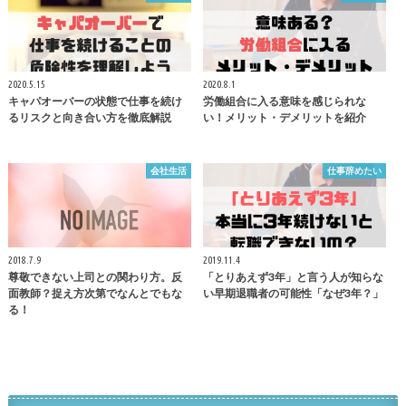
2020.5.15
2020.8.1
キャパオーバーの状態で仕事を続け
労働組合に入る意味を感じられな
るリスクと向き合い方を徹底解説
い！メリット・デメリットを紹介
会社生活
仕事辞めたい
2018.7.9
2019.11.4
尊敬できない上司との関わり方。反
「とりあえず3年」と言う人が知らな
面教師？捉え方次第でなんとでもな
い早期退職者の可能性「なぜ3年？」
る！