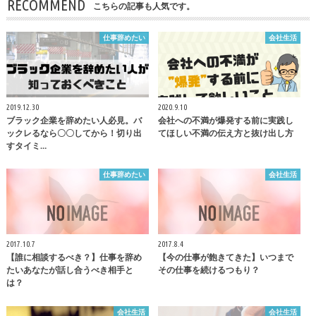
RECOMMEND
こちらの記事も人気です。
仕事辞めたい
会社生活
2019.12.30
2020.9.10
ブラック企業を辞めたい人必見。バ
会社への不満が爆発する前に実践し
ックレるなら〇〇してから！切り出
てほしい不満の伝え方と抜け出し方
すタイミ…
仕事辞めたい
会社生活
2017.10.7
2017.8.4
【誰に相談するべき？】仕事を辞め
【今の仕事が飽きてきた】いつまで
たいあなたが話し合うべき相手と
その仕事を続けるつもり？
は？
会社生活
会社生活