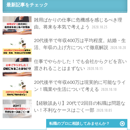
最新記事をチェック
雑用ばかりの仕事に危機感を感じるべき理
由。将来を本気で考えよう
2020.10.25
20代後半で年収400万は平均程度。結婚・生
活、年収の上げ方について徹底解説
2020.10.20
仕事でやらかした！でも会社からクビを言い
渡されることはまずない
2020.10.15
20代後半で年収600万は現実的に可能なライ
ン！職業や生活について考える
2020.10.10
【経験談あり】20代で2回目の転職は問題な
い！不利なケースはごく一部
2020.10.05
転職のプロに相談してみませんか？