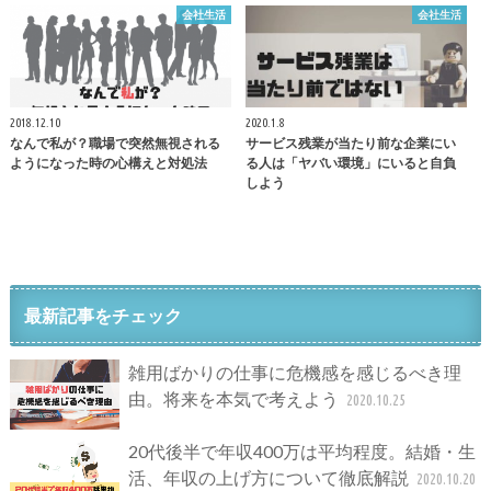
会社生活
会社生活
2018.12.10
2020.1.8
なんで私が？職場で突然無視される
サービス残業が当たり前な企業にい
ようになった時の心構えと対処法
る人は「ヤバい環境」にいると自負
しよう
最新記事をチェック
雑用ばかりの仕事に危機感を感じるべき理
由。将来を本気で考えよう
2020.10.25
20代後半で年収400万は平均程度。結婚・生
活、年収の上げ方について徹底解説
2020.10.20