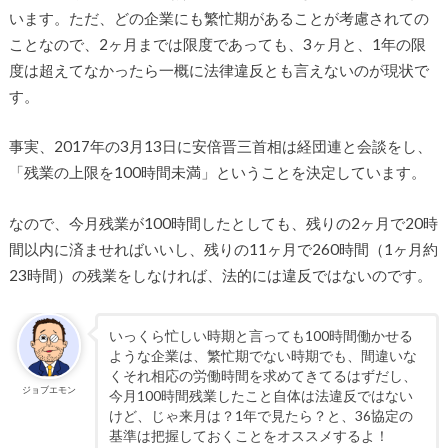
います。ただ、どの企業にも繁忙期があることが考慮されての
ことなので、2ヶ月までは限度であっても、3ヶ月と、1年の限
度は超えてなかったら一概に法律違反とも言えないのが現状で
す。
事実、2017年の3月13日に安倍晋三首相は経団連と会談をし、
「残業の上限を100時間未満」ということを決定しています。
なので、今月残業が100時間したとしても、残りの2ヶ月で20時
間以内に済ませればいいし、残りの11ヶ月で260時間（1ヶ月約
23時間）の残業をしなければ、法的には違反ではないのです。
いっくら忙しい時期と言っても100時間働かせる
ような企業は、繁忙期でない時期でも、間違いな
くそれ相応の労働時間を求めてきてるはずだし、
ジョブエモン
今月100時間残業したこと自体は法違反ではない
けど、じゃ来月は？1年で見たら？と、36協定の
基準は把握しておくことをオススメするよ！