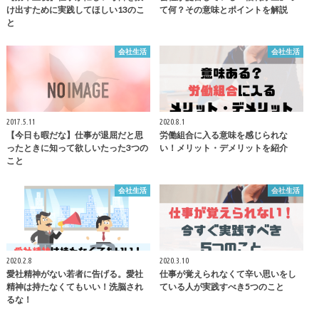
け出すために実践してほしい13のこ
て何？その意味とポイントを解説
と
会社生活
会社生活
2017.5.11
2020.8.1
【今日も暇だな】仕事が退屈だと思
労働組合に入る意味を感じられな
ったときに知って欲しいたった3つの
い！メリット・デメリットを紹介
こと
会社生活
会社生活
2020.2.8
2020.3.10
愛社精神がない若者に告げる。愛社
仕事が覚えられなくて辛い思いをし
精神は持たなくてもいい！洗脳され
ている人が実践すべき5つのこと
るな！