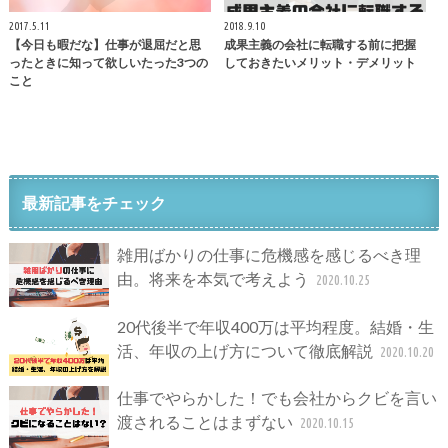
2017.5.11
2018.9.10
【今日も暇だな】仕事が退屈だと思
成果主義の会社に転職する前に把握
ったときに知って欲しいたった3つの
しておきたいメリット・デメリット
こと
最新記事をチェック
雑用ばかりの仕事に危機感を感じるべき理
由。将来を本気で考えよう
2020.10.25
20代後半で年収400万は平均程度。結婚・生
活、年収の上げ方について徹底解説
2020.10.20
仕事でやらかした！でも会社からクビを言い
渡されることはまずない
2020.10.15