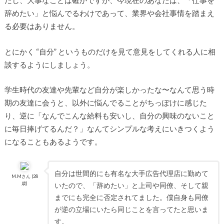
だし、大事なことは確かですが、今現在のあなたは、「仕事を
辞めたい」と悩んでるわけであって、業界や会社事情を踏まえ
る必要はありません。
とにかく “自分” というものだけを見て意見をしてくれる人に相
談するようにしましょう。
学生時代の友達や先輩など自分が楽しかったな〜なんて思う時
期の友達に会うと、以外に悩んでることがちっぽけに感じた
り、逆に「なんでこんな給料も安いし、自分の興味のないこと
に毎日捧げてるんだ？」なんてシンプルな考えにいきつくよう
になることもあるようです。
自分は世間的にも有名な大手広告代理店に勤めて
M.Mさん (28
歳)
いたので、「辞めたい」と上司や同僚、そして親
までにも完全に否定されてました。僕自身も同僚
が逆の立場にいたら同じことを言ってたと思いま
す。