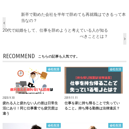
新卒で勤めた会社を半年で辞めても再就職はできるって本
当なの？
20代で結婚をして、仕事を辞めようと考えている人が知る
べきこととは？
RECOMMEND
こちらの記事も人気です。
会社生活
会社生活
2020.9.30
2019.11.11
疲れる人と疲れない人の差は日常生
仕事を家に持ち帰ることで失ってい
活にあり！同じ仕事量でも疲労度は
ること。持ち帰る勤務は法律違反？
違う
会社生活
会社生活