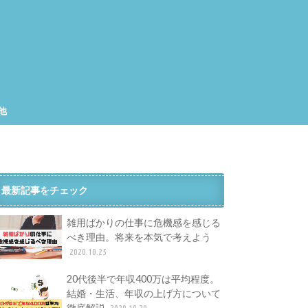
他
集
工
最新記事をチェック
雑用ばかりの仕事に危機感を感じる
べき理由。将来を本気で考えよう
2020.10.25
20代後半で年収400万は平均程度。
結婚・生活、年収の上げ方について
徹底解説
2020.10.20