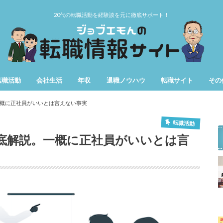
20代の転職活動を経験談を元に徹底サポート！
転職活動
会社生活
年収
退職ノウハウ
転職サイト
その
第二新卒
女性の転職
仕事辞めたい
用語
期間
概に正社員がいいとは言えない事実
転職活動
底解説。一概に正社員がいいとは言