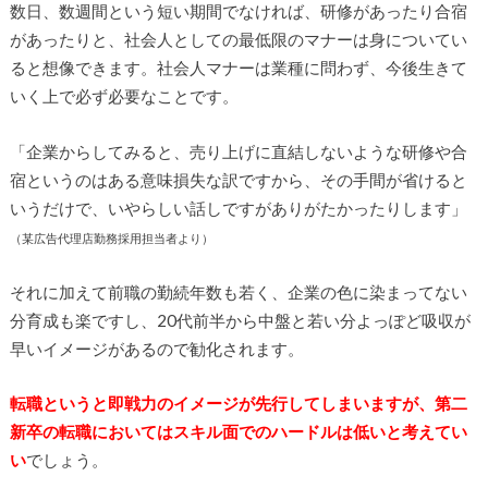
数日、数週間という短い期間でなければ、研修があったり合宿
があったりと、社会人としての最低限のマナーは身についてい
ると想像できます。社会人マナーは業種に問わず、今後生きて
いく上で必ず必要なことです。
「企業からしてみると、売り上げに直結しないような研修や合
宿というのはある意味損失な訳ですから、その手間が省けると
いうだけで、いやらしい話しですがありがたかったりします」
（某広告代理店勤務採用担当者より）
それに加えて前職の勤続年数も若く、企業の色に染まってない
分育成も楽ですし、20代前半から中盤と若い分よっぽど吸収が
早いイメージがあるので勧化されます。
転職というと即戦力のイメージが先行してしまいますが、第二
新卒の転職においてはスキル面でのハードルは低いと考えてい
い
でしょう。