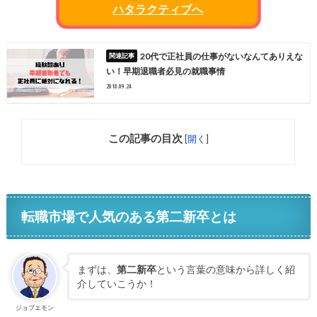
ハタラクティブへ
20代で正社員の仕事がないなんてありえな
い！早期退職者必見の就職事情
2018.09.24
この記事の目次
[
開く
]
転職市場で人気のある第二新卒とは
まずは、
第二新卒
という言葉の意味から詳しく紹
介していこうか！
ジョブエモン