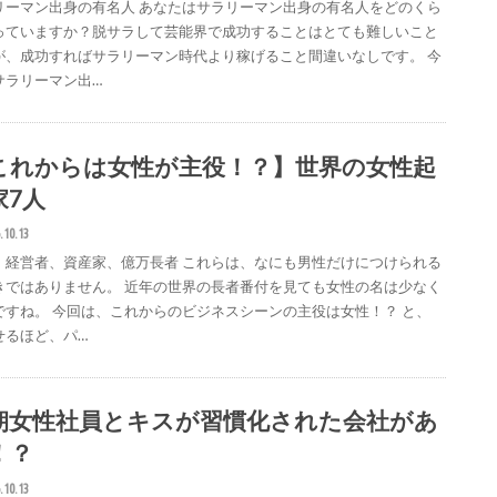
リーマン出身の有名人 あなたはサラリーマン出身の有名人をどのくら
っていますか？脱サラして芸能界で成功することはとても難しいこと
が、成功すればサラリーマン時代より稼げること間違いなしです。 今
サラリーマン出…
これからは女性が主役！？】世界の女性起
家7人
.10.13
、経営者、資産家、億万長者 これらは、なにも男性だけにつけられる
きではありません。 近年の世界の長者番付を見ても女性の名は少なく
ですね。 今回は、これからのビジネスシーンの主役は女性！？ と、
せるほど、パ…
朝女性社員とキスが習慣化された会社があ
！？
.10.13