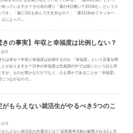
を知っていますか？その名の通り「週の4日働いて3日休む」というス
ルです。「週に3日も休んで大丈夫なの？」「週3日休めてラッキー」
、人によって…
驚きの事実】年収と幸福度は比例しない？
.12.17
持ちは幸せ？年収と幸福度は比例するのか 「幸福度」という言葉を聞
ことがありますか？日本の幸福度は先進国の中では低いという話も耳
ますが、ものが豊かなだけでなく、心も豊かであることが「幸福度」
昇につながるので…
定がもらえない就活生がやるべき5つのこ
.11.15
がもらえない就活生の共通項とは？ 採用選考活動が解禁される1ヶ月