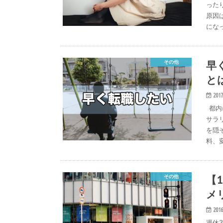
った
原因
にな
早
その他
と
2017
都内
サラ
を隠
料、
【
その他
メ
2016
週休