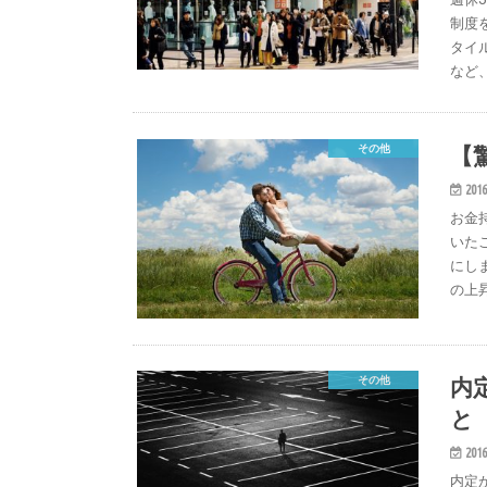
制度
タイ
など
【
その他
2016
お金
いた
にし
の上
内
その他
と
2016
内定