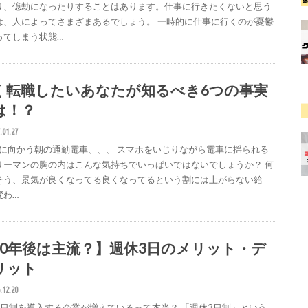
り、億劫になったりすることはあります。仕事に行きたくないと思う
は、人によってさまざまあるでしょう。 一時的に仕事に行くのが憂鬱
ってしまう状態…
く転職したいあなたが知るべき6つの事実
は！？
.01.27
に向かう朝の通勤電車、、、 スマホをいじりながら電車に揺られる
リーマンの胸の内はこんな気持ちでいっぱいではないでしょうか？ 何
そう、景気が良くなってる良くなってるという割には上がらない給
変わ…
10年後は主流？】週休3日のメリット・デ
リット
.12.20
3日制を導入する企業が増えているって本当？ 「週休3日制」という