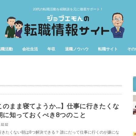
20代の転職活動を経験談を元に徹底サポート！
転職活動
会社生活
年収
退職ノウハウ
転職サイト
その
第二新卒
女性の転職
仕事辞めたい
用語
期間
このまま寝てようか…】仕事に行きたくな
朝に知っておくべき8つのこと
.02.02
行きたくない朝は8つ解決できる？ 誰にだって仕事に行くのが嫌にな