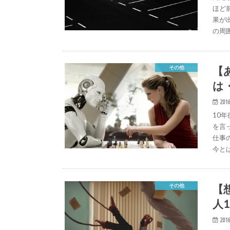
ほど
果が
の周
【
その他
は
2016
10年
を言
仕事
今と
【
その他
人1
2016