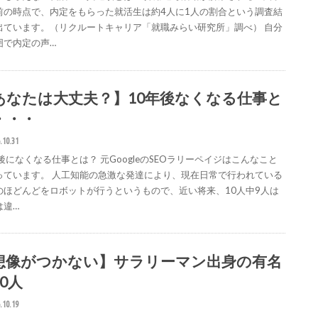
前の時点で、内定をもらった就活生は約4人に1人の割合という調査結
出ています。（リクルートキャリア「就職みらい研究所」調べ） 自分
囲で内定の声…
あなたは大丈夫？】10年後なくなる仕事と
・・・
.10.31
後になくなる仕事とは？ 元GoogleのSEOラリーペイジはこんなこと
っています。 人工知能の急激な発達により、現在日常で行われている
のほどんどをロボットが行うというもので、近い将来、10人中9人は
は違…
想像がつかない】サラリーマン出身の有名
0人
.10.19