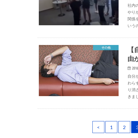
社内
やり
関係
いう
【
その他
由
2016
自分
わら
り消
きま
<
1
2