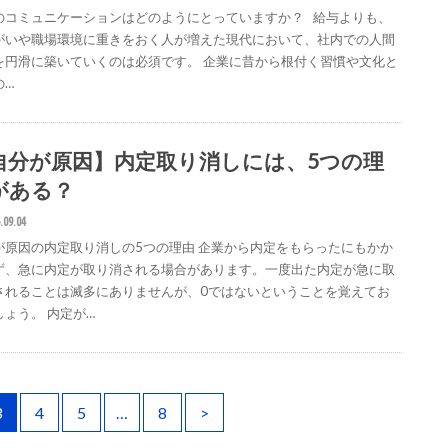
のコミュニケーションはどのようにとっていますか？ 給与よりも、
がいや職場環境に重きをおく人が増えた現代において、社内での人間
を円滑に築いていくのは必須です。 企業に昔から根付く習慣や文化と
の…
自分が原因】内定取り消しには、5つの理
がある？
.09.04
が原因の内定取り消しの5つの理由 企業から内定をもらったにもかか
ず、急に内定が取り消される場合があります。一度出た内定が急に取
されることは滅多にありませんが、0ではないということを覚えてお
しょう。 内定が…
3
4
5
…
8
>