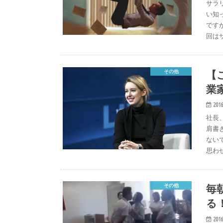
サラ
い知
です
回は
【
その他
業
2016
社長
肩書
ない
思わ
毎
その他
る
2016