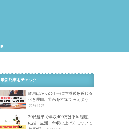
他
集
工
最新記事をチェック
雑用ばかりの仕事に危機感を感じる
べき理由。将来を本気で考えよう
2020.10.25
20代後半で年収400万は平均程度。
結婚・生活、年収の上げ方について
徹底解説
2020.10.20