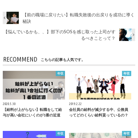
【前の職場に戻りたい】転職失敗後の出戻りを成功に導く
秘訣
【悩んでいるかも、、】部下のSOSを感じ取った上司がす
るべきことって？
RECOMMEND
こちらの記事も人気です。
年収
年収
2020.5.30
2019.2.22
【給料が上がらない】転職をして給
会社員の給料が減少する中、公務員
与が高い会社にいくのが1番の近道
ってどのくらい給料貰っているの？
年収
年収