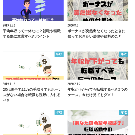
2019.2.22
2020.8.5
平均年収って一体なに？就職や転職
ボーナスが突然出なくなったときに
する際に意識すべきポイント
知っておきたい法律や給料のこと
年収
年収
2019.11.6
2020.2.15
20代後半で22万の手取りでもボーナ
年収が下がっても転職するべき5つの
スがない場合は転職も視野に入れる
ケース。今だけ見てもダメ！
べき
年収
年収