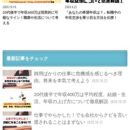
2020.10.10
2020.6.25
20代後半で年収600万は現実的に可
「あなたの希望年収は？」転職中の
能なライン！職業や生活について考
年収交渉を乗り切る方法を伝授！
える
最新記事をチェック
雑用ばかりの仕事に危機感を感じるべき理
由。将来を本気で考えよう
2020.10.25
20代後半で年収400万は平均程度。結婚・生
活、年収の上げ方について徹底解説
2020.10.20
仕事でやらかした！でも会社からクビを言い
渡されることはまずない
2020.10.15