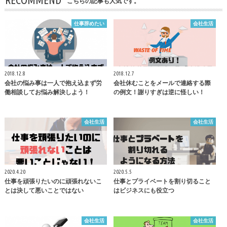
こちらの記事も人気です。
仕事辞めたい
会社生活
2018.12.8
2018.12.7
会社の悩み事は一人で抱え込まず労
会社休むことをメールで連絡する際
働相談してお悩み解決しよう！
の例文！謝りすぎは逆に怪しい！
会社生活
会社生活
2020.4.20
2020.5.5
仕事を頑張りたいのに頑張れないこ
仕事とプライベートを割り切ること
とは決して悪いことではない
はビジネスにも役立つ
会社生活
会社生活