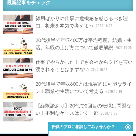
最新記事をチェック
雑用ばかりの仕事に危機感を感じるべき理
由。将来を本気で考えよう
2020.10.25
20代後半で年収400万は平均程度。結婚・生
活、年収の上げ方について徹底解説
2020.10.20
仕事でやらかした！でも会社からクビを言い
渡されることはまずない
2020.10.15
20代後半で年収600万は現実的に可能なライ
ン！職業や生活について考える
2020.10.10
【経験談あり】20代で2回目の転職は問題な
い！不利なケースはごく一部
2020.10.05
転職のプロに相談してみませんか？