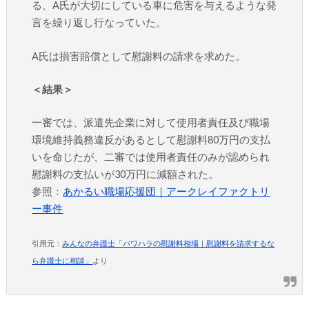
る、A氏が大切にしている車に危害を与えるような発
言を繰り返し行なっていた。
A氏は損害賠償として慰謝料の請求を求めた。
＜結果＞
一審では、派遣先企業に対して使用者責任及び職場
環境維持義務違反があるとして慰謝料80万円の支払
いを命じたが、二審では使用者責任のみが認められ
慰謝料の支払いが30万円に減額された。
参照：
あかるい職場応援団｜アークレイファクトリ
ー事件
引用元：
みんなの弁護士「パワハラの慰謝料相場｜慰謝料を請求するな
ら弁護士に相談」
より