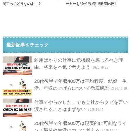
間工ってどうなのよ！？
ーカーを"女性視点"で徹底比較！
最新記事をチェック
雑用ばかりの仕事に危機感を感じるべき理
由。将来を本気で考えよう
2020.10.25
20代後半で年収400万は平均程度。結婚・生
活、年収の上げ方について徹底解説
2020.10.20
仕事でやらかした！でも会社からクビを言い
渡されることはまずない
2020.10.15
20代後半で年収600万は現実的に可能なライ
ン！職業や生活について考える
2020.10.10