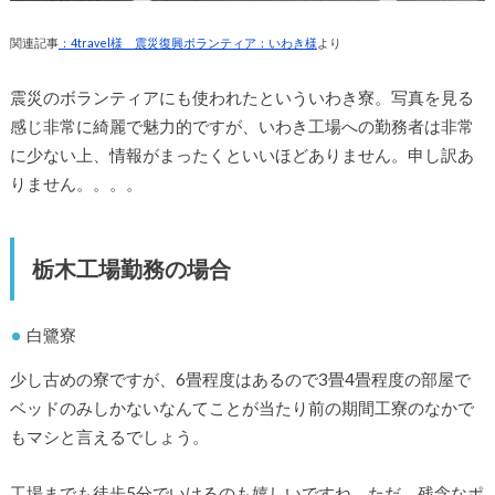
関連記事
：4travel様 震災復興ボランティア：いわき様
より
震災のボランティアにも使われたといういわき寮。写真を見る
感じ非常に綺麗で魅力的ですが、いわき工場への勤務者は非常
に少ない上、情報がまったくといいほどありません。申し訳あ
りません。。。。
栃木工場勤務の場合
白鷺寮
少し古めの寮ですが、6畳程度はあるので3畳4畳程度の部屋で
ベッドのみしかないなんてことが当たり前の期間工寮のなかで
もマシと言えるでしょう。
工場までも徒歩5分でいけるのも嬉しいですね。ただ、残念なポ