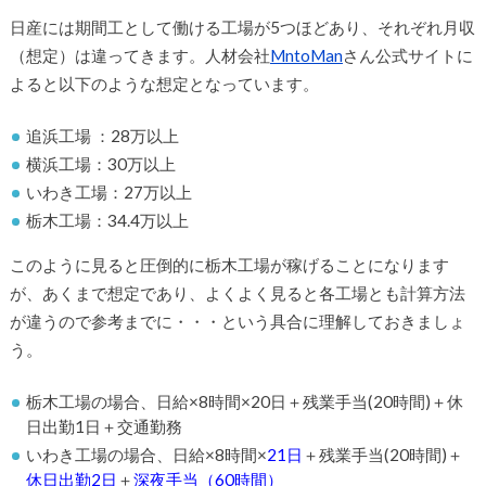
日産には期間工として働ける工場が5つほどあり、それぞれ月収
（想定）は違ってきます。人材会社
MntoMan
さん公式サイトに
よると以下のような想定となっています。
追浜工場 ：28万以上
横浜工場：30万以上
いわき工場：27万以上
栃木工場：34.4万以上
このように見ると圧倒的に栃木工場が稼げることになります
が、あくまで想定であり、よくよく見ると各工場とも計算方法
が違うので参考までに・・・という具合に理解しておきましょ
う。
栃木工場の場合、日給×8時間×20日＋残業手当(20時間)＋休
日出勤1日＋交通勤務
いわき工場の場合、日給×8時間×
21日
＋残業手当(20時間)＋
休日出勤2日
＋
深夜手当（60時間）