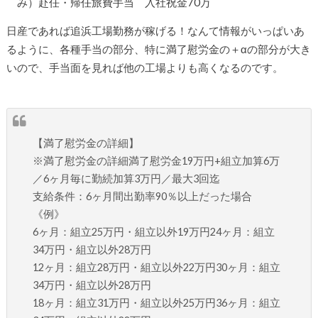
み）赴任・帰任旅費手当 入社祝金70万
日産であれば追浜工場勤務が稼げる！なんて情報がいっぱいあ
るように、各種手当の部分、特に満了慰労金の＋αの部分が大き
いので、手当面を見れば他の工場よりも高くなるのです。
【満了慰労金の詳細】
※満了慰労金の詳細満了慰労金19万円+組立加算6万
／6ヶ月毎に勤続加算3万円／最大3回迄
支給条件：6ヶ月間出勤率90％以上だった場合
《例》
6ヶ月：組立25万円・組立以外19万円24ヶ月：組立
34万円・組立以外28万円
12ヶ月：組立28万円・組立以外22万円30ヶ月：組立
34万円・組立以外28万円
18ヶ月：組立31万円・組立以外25万円36ヶ月：組立