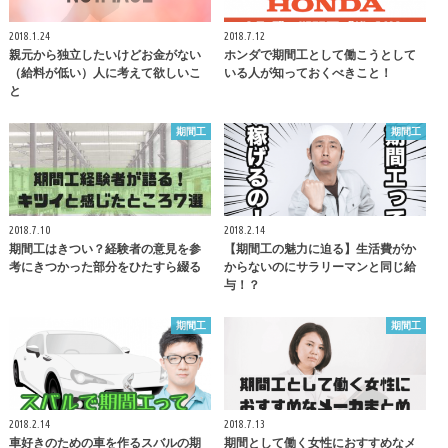
2018.1.24
2018.7.12
親元から独立したいけどお金がない
ホンダで期間工として働こうとして
（給料が低い）人に考えて欲しいこ
いる人が知っておくべきこと！
と
期間工
期間工
2018.7.10
2018.2.14
期間工はきつい？経験者の意見を参
【期間工の魅力に迫る】生活費がか
考にきつかった部分をひたすら綴る
からないのにサラリーマンと同じ給
与！？
期間工
期間工
2018.2.14
2018.7.13
車好きのための車を作るスバルの期
期間として働く女性におすすめなメ