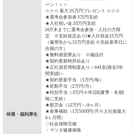
ーン！＞＞
☆☆☆ 最大 25万円プレゼント ☆☆☆
★選考会参加者 5万円支給
★入社祝い金 20万円支給
(4月末までに選考会参加・入社の方限
定 ※支給規定あり)★入社祝金15万円
（雇用先から15万円支給 ※支給基準日に
在籍の方）
★無料個室寮あり ※備品付
★契約更新時昇給あり
★正社員登用制度あり＜641名(過去5年
間実績)＞
★契約更新手当 （5万円/毎）
★皆勤手当（2万円/月）
★特別手当（3万円※年2回(夏季・冬期)
毎に支給）
★慰労金（12万円～/6ヶ月）
★食事補助（1万5000円/月※入社後最大
待遇・福利厚生
6ヶ月間）
◇社会保険完備
・マツダ健康保険