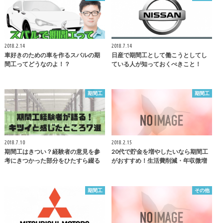
2018.2.14
2018.7.14
車好きのための車を作るスバルの期
日産で期間工として働こうとしてし
間工ってどうなのよ！？
ている人が知っておくべきこと！
期間工
期間工
2018.7.10
2018.2.15
期間工はきつい？経験者の意見を参
20代で貯金を増やしたいなら期間工
考にきつかった部分をひたすら綴る
がおすすめ！生活費削減・年収微増
期間工
その他