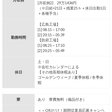
月収例
[月収例2] 29万1436円
（※日給×21日＋残業25ｈ＋休日出勤1日
＋各種手当）
【広島工場】
[1] 08:15～17:00
[2] 20:15～05:39
勤務時間
【防府工場】
[1] 08:25～17:10
[2] 20:25～05:49
土・日
※会社カレンダーによる
休日
【その他長期休暇あり】
ゴールデンウィーク / 夏季休暇 / 冬季休
暇
寮
あり 寮費無料（備品付き）
＜＜ORJだけ！期間従業員応募キャンペ