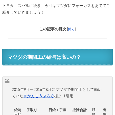
トヨタ、スバルに続き、今回はマツダにフォーカスをあててご
紹介していきましょう！
この記事の目次
[
開く
]
マツダの期間工の給与は高いの？
2015年9月〜2016年8月にマツダで期間工として働い
ていた
きかんこうぶろぐ
様より引用
給与
手取り
日給＋手当
控除合計
残
出
支払
業
勤