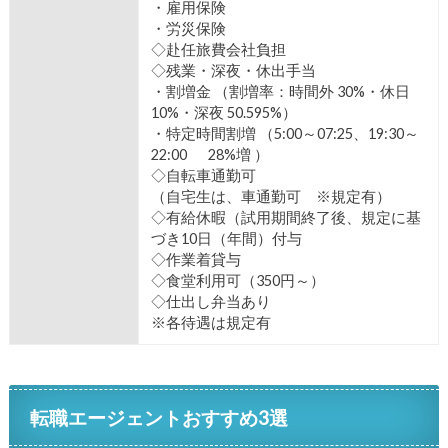
・雇用保険
・労災保険
◇赴任旅費会社負担
◇残業・深夜・休出手当
・割増金 （割増率：時間外 30%・休日
10%・深夜 50.595%）
・特定時間割増 （5:00～07:25、19:30～
22:00 28%増 ）
◇自転車通勤可
（自宅生は、車通勤可 ※規定有）
◇有給休暇（試用期間終了後、規定に基
づき10日（年間）付与
◇作業着貸与
◇食堂利用可（350円～）
◇仕出し弁当あり
※各待遇は規定有
転職エージェントおすすめ3選