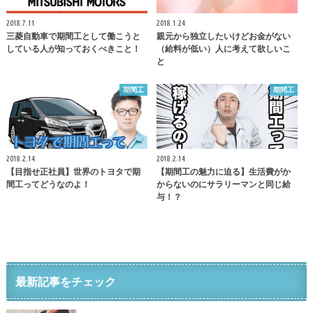
2018.7.11
2018.1.24
三菱自動車で期間工として働こうと
親元から独立したいけどお金がない
している人が知っておくべきこと！
（給料が低い）人に考えて欲しいこ
と
期間工
期間工
2018.2.14
2018.2.14
【目指せ正社員】世界のトヨタで期
【期間工の魅力に迫る】生活費がか
間工ってどうなのよ！
からないのにサラリーマンと同じ給
与！？
最新記事をチェック