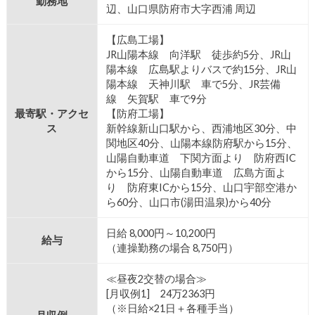
勤務地
辺、山口県防府市大字西浦 周辺
【広島工場】
JR山陽本線 向洋駅 徒歩約5分、JR山
陽本線 広島駅よりバスで約15分、JR山
陽本線 天神川駅 車で5分、JR芸備
線 矢賀駅 車で9分
最寄駅・アクセ
【防府工場】
ス
新幹線新山口駅から、西浦地区30分、中
関地区40分、山陽本線防府駅から15分、
山陽自動車道 下関方面より 防府西IC
から15分、山陽自動車道 広島方面よ
り 防府東ICから15分、山口宇部空港か
ら60分、山口市(湯田温泉)から40分
日給 8,000円～10,200円
給与
（連操勤務の場合 8,750円）
≪昼夜2交替の場合≫
[月収例1] 24万2363円
（※日給×21日＋各種手当）