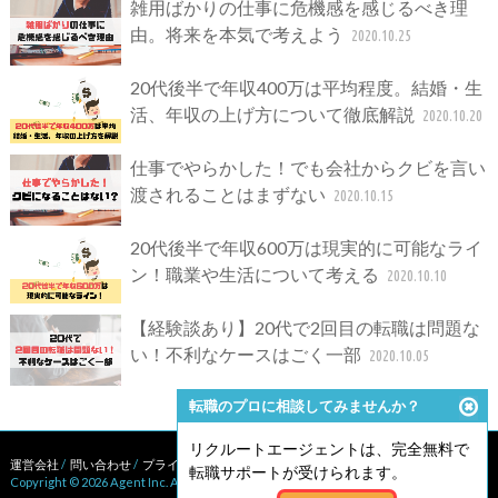
雑用ばかりの仕事に危機感を感じるべき理
由。将来を本気で考えよう
2020.10.25
20代後半で年収400万は平均程度。結婚・生
活、年収の上げ方について徹底解説
2020.10.20
仕事でやらかした！でも会社からクビを言い
渡されることはまずない
2020.10.15
20代後半で年収600万は現実的に可能なライ
ン！職業や生活について考える
2020.10.10
【経験談あり】20代で2回目の転職は問題な
い！不利なケースはごく一部
2020.10.05
転職のプロに相談してみませんか？
リクルートエージェントは、完全無料で
運営会社
/
問い合わせ
/
プライバシーポリシー
/
サイトポリシー
転職サポートが受けられます。
Copyright © 2026 Agent Inc. All Rights Reserved.