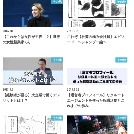
その他
その他
2016.10.13
2016.8.25
【これからは女性が主役！？】世界
これぞ【社畜の極み会社員】エピソ
の女性起業家7人
ード 〜シャンプー編〜
その他
その他
2017.3.7
2019.10.9
【経験者が語る】大企業で働くデメ
【運営者プロフィール】リクルート
リットとは！？
エージェントを使った転職活動とこ
れまでの歩み
その他
その他