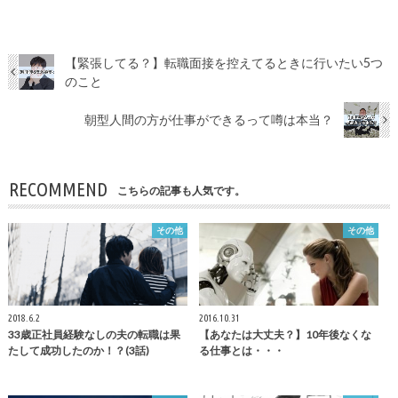
【緊張してる？】転職面接を控えてるときに行いたい5つ
のこと
朝型人間の方が仕事ができるって噂は本当？
RECOMMEND
こちらの記事も人気です。
その他
その他
2018.6.2
2016.10.31
33歳正社員経験なしの夫の転職は果
【あなたは大丈夫？】10年後なくな
たして成功したのか！？(3話)
る仕事とは・・・