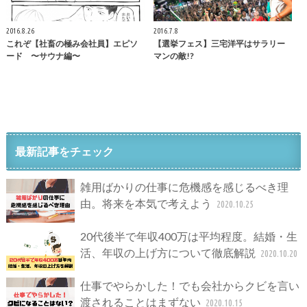
2016.8.26
2016.7.8
これぞ【社畜の極み会社員】エピソ
【選挙フェス】三宅洋平はサラリー
ード 〜サウナ編〜
マンの敵!?
最新記事をチェック
雑用ばかりの仕事に危機感を感じるべき理
由。将来を本気で考えよう
2020.10.25
20代後半で年収400万は平均程度。結婚・生
活、年収の上げ方について徹底解説
2020.10.20
仕事でやらかした！でも会社からクビを言い
渡されることはまずない
2020.10.15