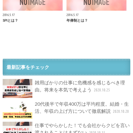
2016.5.17
2016.5.17
SPIとは？
年俸制とは？
最新記事をチェック
雑用ばかりの仕事に危機感を感じるべき理
由。将来を本気で考えよう
2020.10.25
20代後半で年収400万は平均程度。結婚・生
活、年収の上げ方について徹底解説
2020.10.20
仕事でやらかした！でも会社からクビを言い
渡されることはまずない
2020.10.15