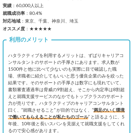
実績
：60,000人以上
就職成功率
：80.4%
対応地域
：東京、千葉、神奈川、埼玉
オススメ度
：★★★★★
利用のメリット
ハタラクティブを利用するメリットは、ずばりキャリアコ
ンサルタントのサポートの手厚さにあります。求人数が
1500件と他に比べて少ないのも実際に目で確認した職
場、求職者に紹介してもいいと思う優良企業のみを絞った
結果です。そのサポートの手厚さは数字にも現れていて、
書類審査通過率は脅威の9割超え、そこから内定率は8割超
えと就職支援サービスのなかでもトップクラスのサポート
力が売りです。ハタラクティブのキャリアコンサルタント
曰く、”就職させること” が目的ではなく、”
満足のいく環境
で働いてもらえることが私たちのゴール
” と語るように、5
年後、10年後と長いスパンを見据えて就職支援をしてくれ
るので安心感があります。