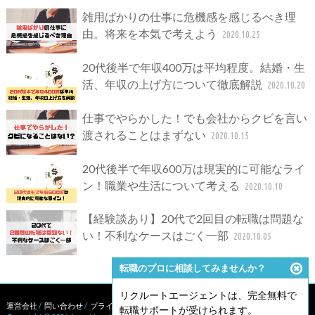
雑用ばかりの仕事に危機感を感じるべき理
由。将来を本気で考えよう
2020.10.25
20代後半で年収400万は平均程度。結婚・生
活、年収の上げ方について徹底解説
2020.10.20
仕事でやらかした！でも会社からクビを言い
渡されることはまずない
2020.10.15
20代後半で年収600万は現実的に可能なライ
ン！職業や生活について考える
2020.10.10
【経験談あり】20代で2回目の転職は問題な
い！不利なケースはごく一部
2020.10.05
転職のプロに相談してみませんか？
リクルートエージェントは、完全無料で
運営会社
/
問い合わせ
/
プライバシーポリシー
/
サイトポリシー
転職サポートが受けられます。