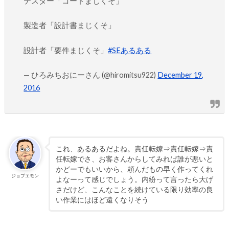
テスター「コードまじくそ」
製造者「設計書まじくそ」
設計者「要件まじくそ」
#SEあるある
— ひろみちおにーさん (@hiromitsu922)
December 19,
2016
これ、あるあるだよね。責任転嫁⇒責任転嫁⇒責
任転嫁でさ、お客さんからしてみれば誰が悪いと
かどーでもいいから、頼んだもの早く作ってくれ
ジョブエモン
よなーって感じでしょう。内紛って言ったら大げ
さだけど、こんなことを続けている限り効率の良
い作業にはほど遠くなりそう