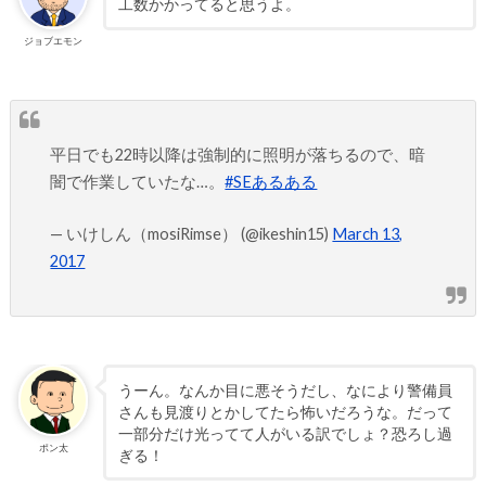
工数かかってると思うよ。
ジョブエモン
平日でも22時以降は強制的に照明が落ちるので、暗
闇で作業していたな…。
#SEあるある
— いけしん（mosiRimse） (@ikeshin15)
March 13,
2017
うーん。なんか目に悪そうだし、なにより警備員
さんも見渡りとかしてたら怖いだろうな。だって
一部分だけ光ってて人がいる訳でしょ？恐ろし過
ポン太
ぎる！