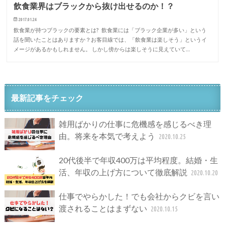
飲食業界はブラックから抜け出せるのか！？
2017.01.24
飲食業が持つブラックの要素とは? 飲食業には「ブラック企業が多い」という
話を聞いたことはありますか？お客目線では、「飲食業は楽しそう」というイ
メージがあるかもしれません。 しかし傍からは楽しそうに見えていて…
最新記事をチェック
雑用ばかりの仕事に危機感を感じるべき理
由。将来を本気で考えよう
2020.10.25
20代後半で年収400万は平均程度。結婚・生
活、年収の上げ方について徹底解説
2020.10.20
仕事でやらかした！でも会社からクビを言い
渡されることはまずない
2020.10.15